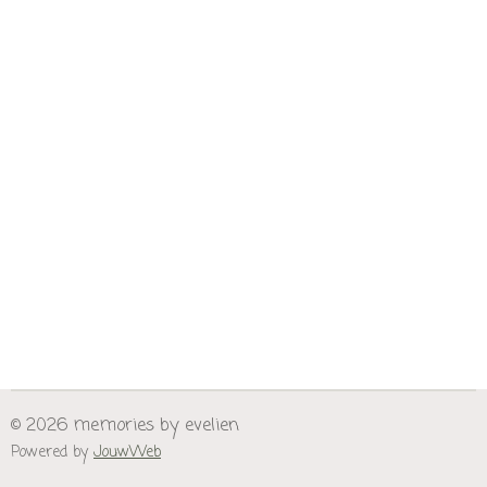
© 2026 memories by evelien
Powered by
JouwWeb