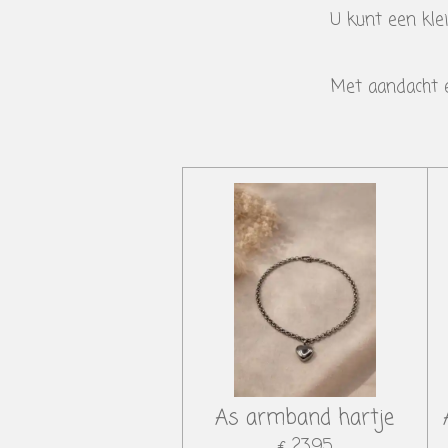
U kunt een klei
Met aandacht e
As armband hartje
€ 23,95