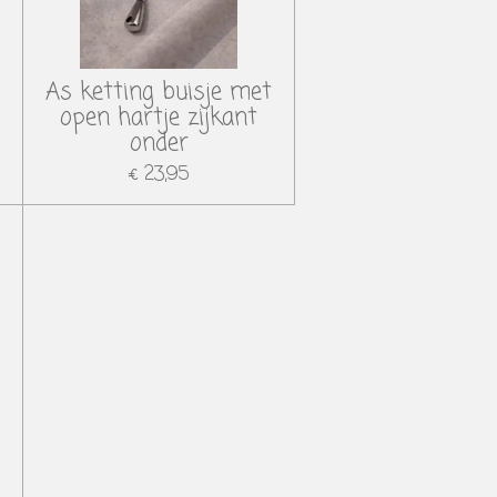
As ketting buisje met
open hartje zijkant
onder
€ 23,95