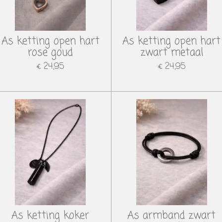
As ketting open hart
As ketting open hart
rose goud
zwart metaal
€ 24,95
€ 24,95
As ketting koker
As armband zwart