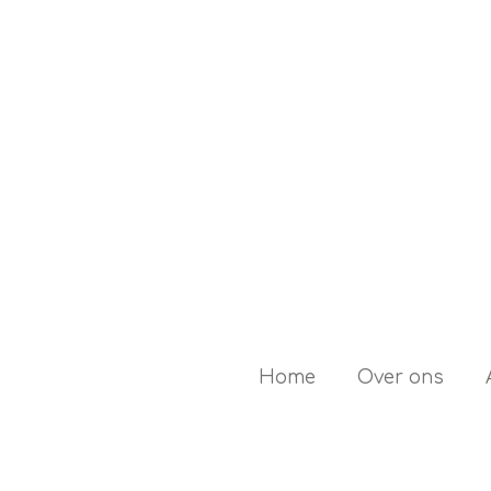
Ga
direct
naar
de
hoofdinhoud
Home
Over ons