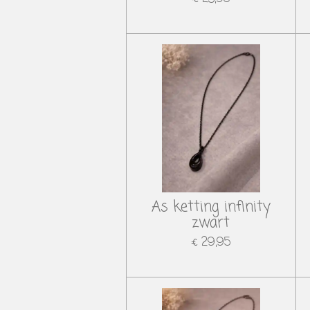
As ketting infinity
zwart
€ 29,95