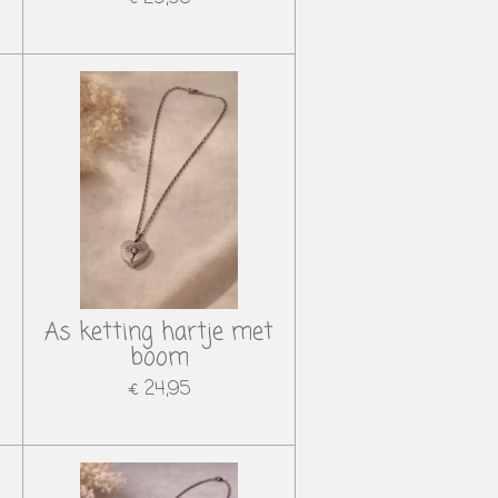
t
As ketting hartje met
boom
€ 24,95