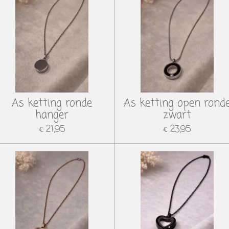
As ketting ronde
As ketting open rond
hanger
zwart
€ 21,95
€ 23,95