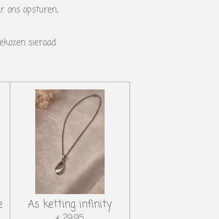
ar ons opsturen,
ekozen sieraad.
e
As ketting infinity
€ 29,95