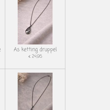
e
As ketting druppel
€ 24,95