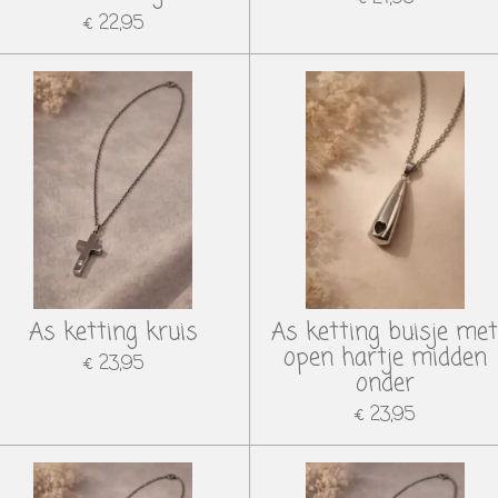
€ 22,95
As ketting kruis
As ketting buisje me
open hartje midden
€ 23,95
onder
€ 23,95