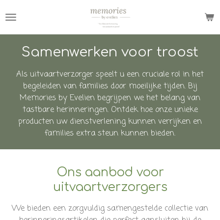
Ga
direct
naar
de
Samenwerken voor troost
hoofdinhoud
Als uitvaartverzorger speelt u een cruciale rol in het
begeleiden van families door moeilijke tijden. Bij
Memories by Evelien begrijpen we het belang van
tastbare herinneringen. Ontdek hoe onze unieke
producten uw dienstverlening kunnen verrijken en
families extra steun kunnen bieden.
Ons aanbod voor
uitvaartverzorgers
We bieden een zorgvuldig samengestelde collectie van