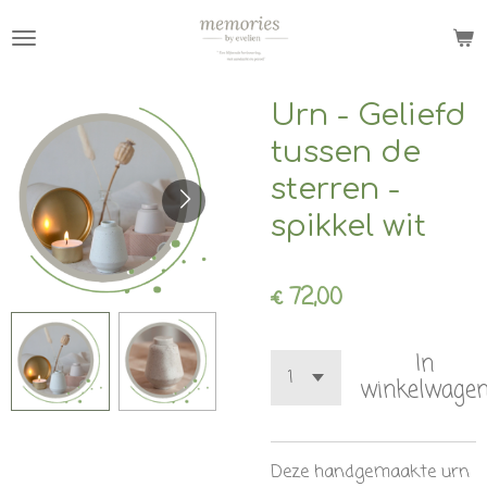
Ga
direct
naar
de
Urn - Geliefd
hoofdinhoud
tussen de
sterren -
spikkel wit
€ 72,00
In
winkelwage
Deze handgemaakte urn