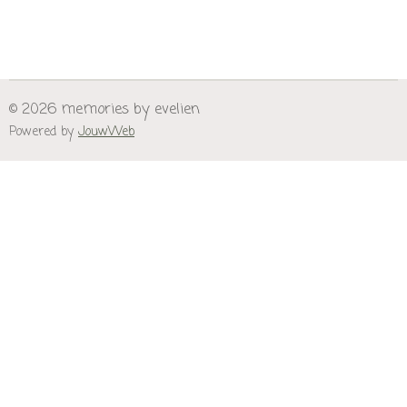
© 2026 memories by evelien
Powered by
JouwWeb