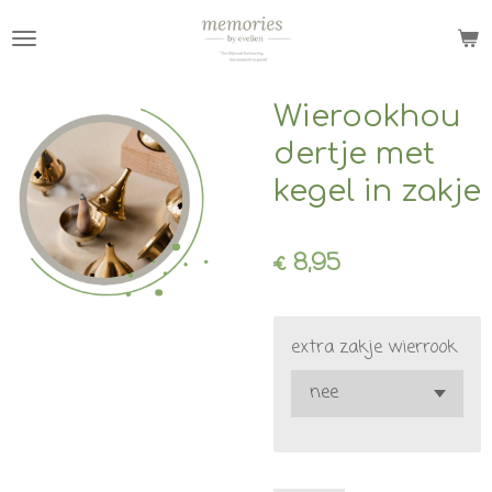
Ga
direct
naar
de
Wierookhou
hoofdinhoud
dertje met
kegel in zakje
€ 8,95
extra zakje wierrook