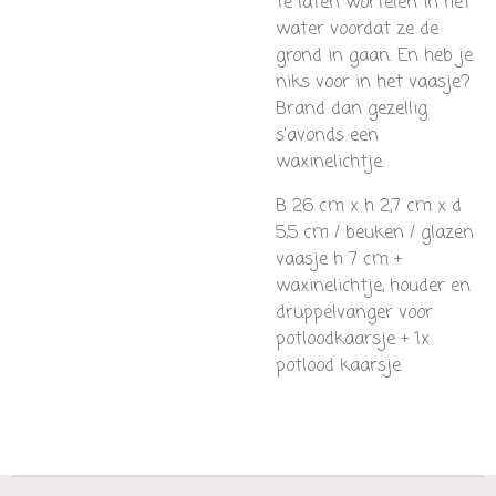
te laten wortelen in het
water voordat ze de
grond in gaan. En heb je
niks voor in het vaasje?
Brand dan gezellig
s'avonds een
waxinelichtje.
B 26 cm x h 2,7 cm x d
5,5 cm / beuken / glazen
vaasje h 7 cm +
waxinelichtje, houder en
druppelvanger voor
potloodkaarsje + 1x
potlood kaarsje