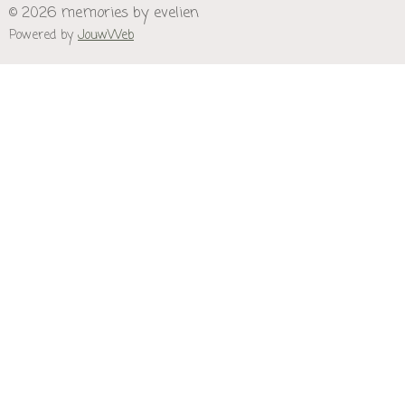
© 2026 memories by evelien
Powered by
JouwWeb