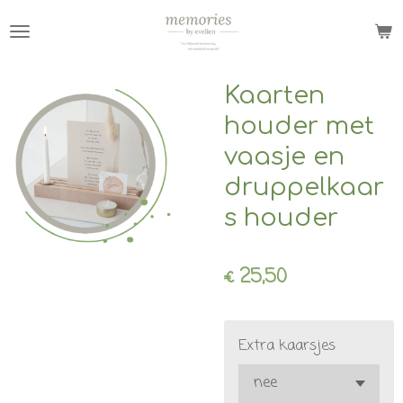
Ga
direct
naar
de
Kaarten
hoofdinhoud
houder met
vaasje en
druppelkaar
s houder
€ 25,50
Extra kaarsjes