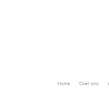
Ga
direct
naar
de
hoofdinhoud
Home
Over ons