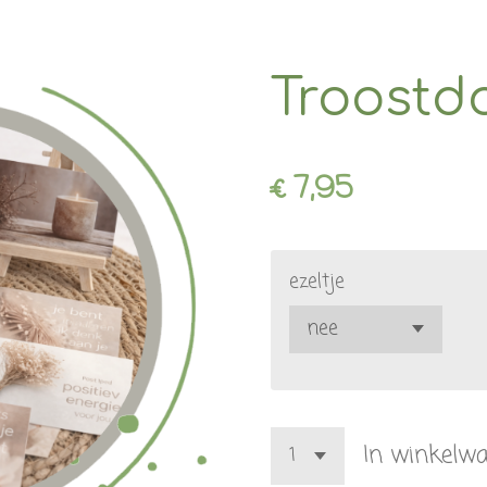
Troostdo
€ 7,95
ezeltje
In winkelw