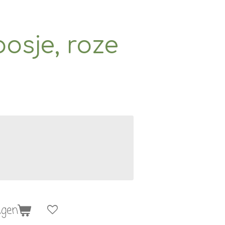
osje, roze
agen