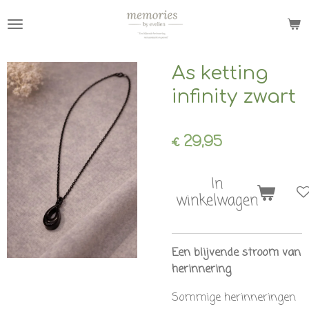
Ga
direct
naar
de
As ketting
hoofdinhoud
infinity zwart
€ 29,95
In
winkelwagen
Een blijvende stroom van
herinnering
Sommige herinneringen