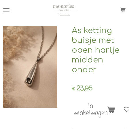
Ga
direct
naar
de
As ketting
hoofdinhoud
buisje met
open hartje
midden
onder
€ 23,95
In
winkelwagen