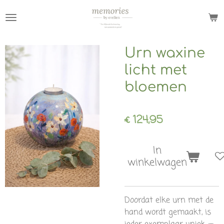
Ga
direct
naar
de
Urn waxine
hoofdinhoud
licht met
bloemen
€ 124,95
In
winkelwagen
Doordat elke urn met de
hand wordt gemaakt, is