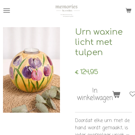
Ga
direct
naar
de
Urn waxine
hoofdinhoud
licht met
tulpen
€ 124,95
In
winkelwagen
Doordat elke urn met de
hand wordt gemaakt, is