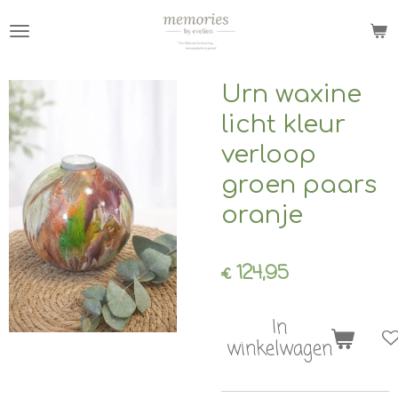
Ga
direct
naar
de
Urn waxine
hoofdinhoud
licht kleur
verloop
groen paars
oranje
€ 124,95
In
winkelwagen