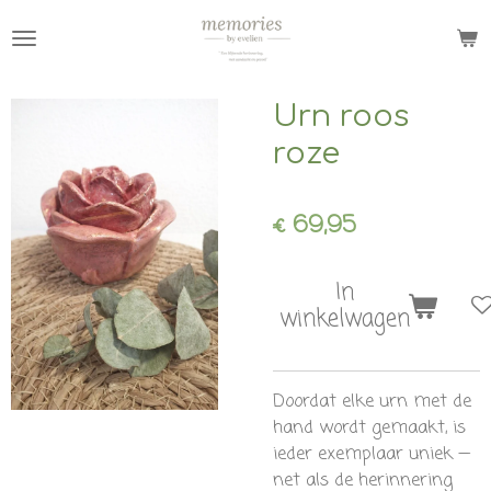
Ga
direct
naar
de
Urn roos
hoofdinhoud
roze
€ 69,95
In
winkelwagen
Doordat elke urn met de
hand wordt gemaakt, is
ieder exemplaar uniek —
net als de herinnering