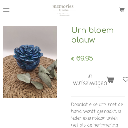
Ga
direct
naar
de
Urn bloem
hoofdinhoud
blauw
€ 69,95
In
winkelwagen
Doordat elke urn met de
hand wordt gemaakt, is
ieder exemplaar uniek —
net als de herinnering