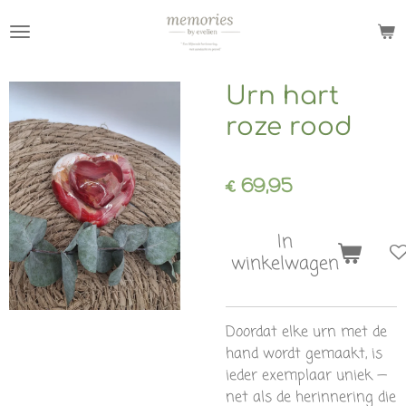
Ga
direct
naar
de
Urn hart
hoofdinhoud
roze rood
€ 69,95
In
winkelwagen
Doordat elke urn met de
hand wordt gemaakt, is
ieder exemplaar uniek —
net als de herinnering die