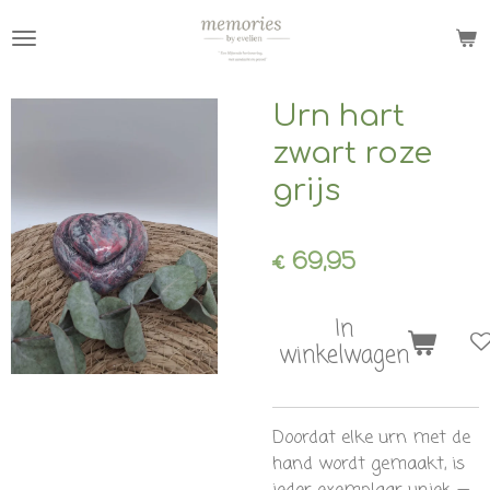
Ga
direct
naar
de
Urn hart
hoofdinhoud
zwart roze
grijs
€ 69,95
In
winkelwagen
Doordat elke urn met de
hand wordt gemaakt, is