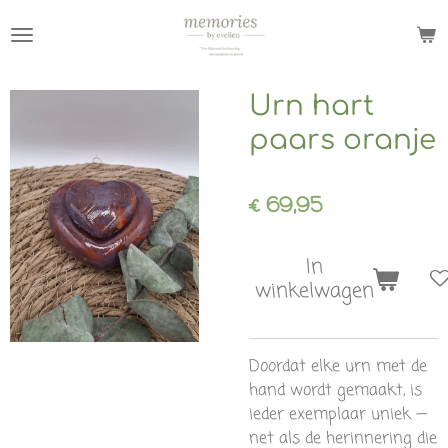
Ga
direct
naar
de
Urn hart
hoofdinhoud
paars oranje
€ 69,95
In
winkelwagen
Doordat elke urn met de
hand wordt gemaakt, is
ieder exemplaar uniek —
net als de herinnering die